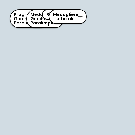
Programma
Medagliere
Risultati
Medagliere
Giochi
Giochi
ufficiale
Paralimpici
Paralimpici