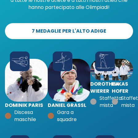
a tutte le nostre atlete e a tutti i nostri atleti che
hanno partecipato alle Olimpiadi!
7 MEDAGLIE PER L'ALTO ADIGE
DOROTHEA
LUKAS
WIERER
HOFER
Staffetta
Staffe
mista
mista
DOMINIK PARIS
DANIEL GRASSL
Discesa
Gara a
maschile
squadre