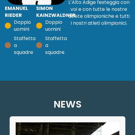
L’Alto Adige festeggia con
EMANUEL
SIMON
voi e con tutte le nostre
RIEDER
KAINZWALDNER
atlete olimpioniche e tutti
Doppio
Doppio
i nostri atleti olimpionici.
uomini
uomini
Staffetta
Staffetta
a
a
squadre
squadre
NEWS