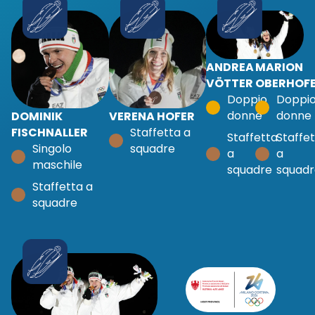
ANDREA
MARION
VÖTTER
OBERHOF
Doppio
Doppi
donne
donne
DOMINIK
VERENA HOFER
FISCHNALLER
Staffetta a
Staffetta
Staffe
Singolo
squadre
a
a
maschile
squadre
squadr
Staffetta a
squadre