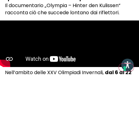
Il documentario „Olympia – Hinter den Kulissen“
racconta ciò che succede lontano dai riflettori.
Nell’ambito delle XXV Olimpiadi Invernali,
dal 6 al 22
febbraio 2026,
all’interno dell’Olympic Arena
Südtirol Alto Adige si svolgeranno le competizioni di
biathlon. I Giochi Paralimpici si terranno invece dal 6
al 15 marzo, ma queste competizioni non si
svolgeranno più ad Anterselva.
Al programma olimpico